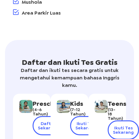
Mushola
Area Parkir Luas
Daftar dan Ikuti Tes Gratis
Daftar dan ikuti tes secara gratis untuk
mengetahui kemampuan bahasa Inggris
kamu.
Preschoolers
Kids
Teens
(4-6
(7-12
(13-
Tahun)
Tahun)
18
Tahun)
Daftar
Ikuti Tes
Sekarang
Sekarang
Ikuti Tes
Sekarang