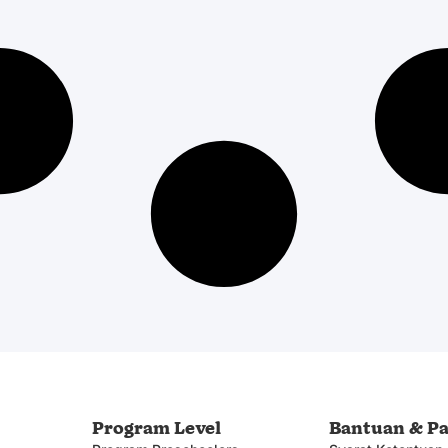
b
Program Level
Bantuan & P