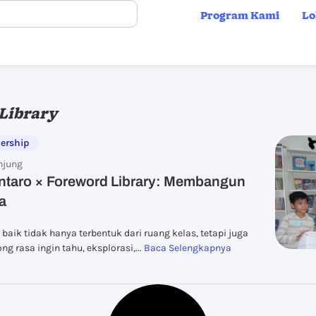
Program Kami
Lo
Library
nership
njung
intaro × Foreword Library: Membangun
a
baik tidak hanya terbentuk dari ruang kelas, tetapi juga
g rasa ingin tahu, eksplorasi,...
Baca Selengkapnya