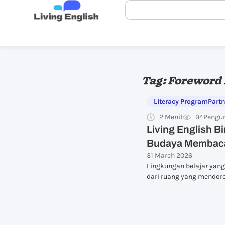
Tag: Foreword 
Literacy Program
Part
2 Menit
94
Pengu
Living English B
Budaya Membac
31 March 2026
Lingkungan belajar yang 
dari ruang yang mendoron