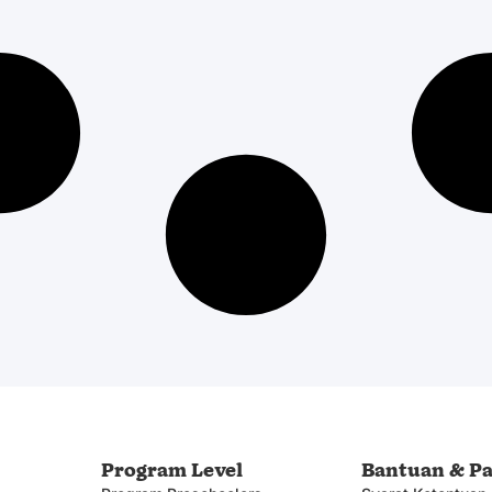
b
Program Level
Bantuan & P