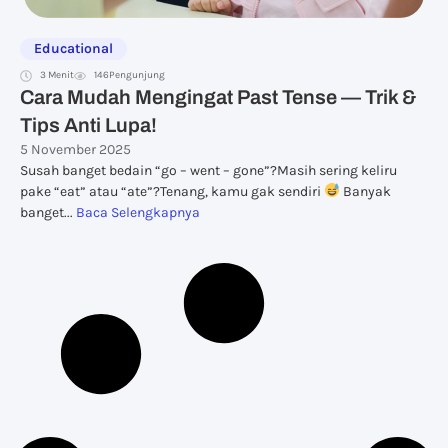
Educational
3 Menit
146
Pengunjung
Cara Mudah Mengingat Past Tense — Trik &
Tips Anti Lupa!
5 November 2025
Susah banget bedain “go – went – gone”?Masih sering keliru
pake “eat” atau “ate”?Tenang, kamu gak sendiri
Banyak
banget...
Baca Selengkapnya