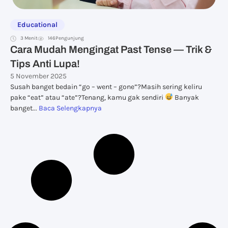
Educational
3 Menit
146
Pengunjung
Cara Mudah Mengingat Past Tense — Trik &
Tips Anti Lupa!
5 November 2025
Susah banget bedain “go – went – gone”?Masih sering keliru
pake “eat” atau “ate”?Tenang, kamu gak sendiri
Banyak
banget...
Baca Selengkapnya