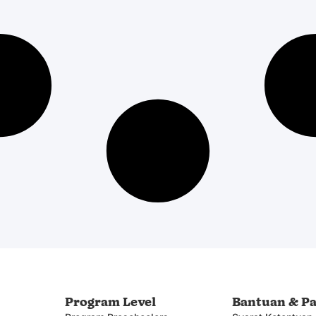
b
Program Level
Bantuan & P