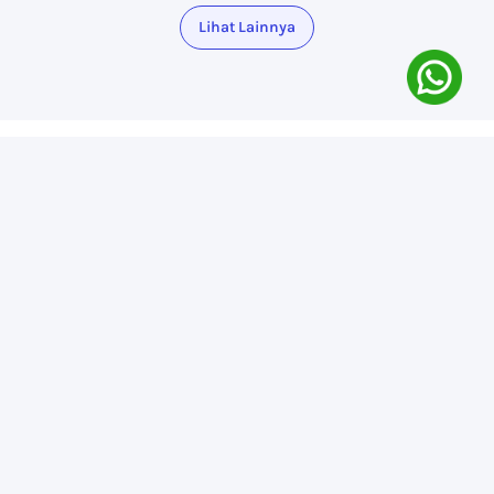
Lihat Lainnya
Lokasi Hub
Daftar Hub
Program Level
Program Preschoolers
Program Kids
Program Teens
Bantuan & Panduan